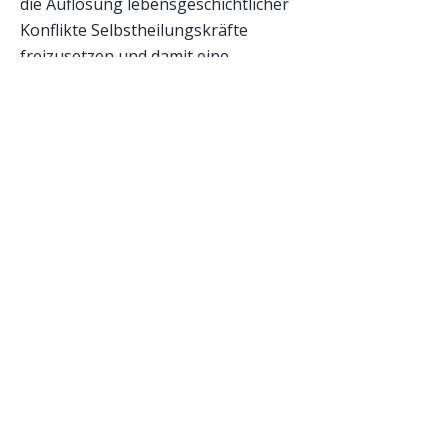
die Auflösung lebensgeschichtlicher
Konflikte Selbstheilungskräfte
freizusetzen und damit eine
Grundlage für notwendig gewordene
Lebensveränderungen in der
aktuellen Außenwelt, sowie für
erfolgreiche Maßnahmen (z.B.
medizinischer Art) auf der
Körperebene zu schaffen.
Er betont, daß dies kein Ersatz für
medizinische Maßnahmen ist und
daß keine Heilung oder Linderung
von Krankheiten versprochen wird.
Seine Arbeitsebene ist die
Informationsebene der
menschlichen Innenwelt.
Sein Ziel